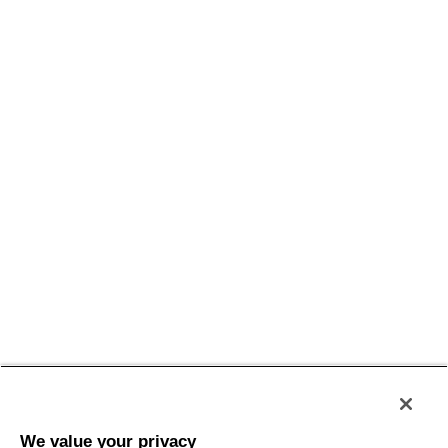
Policy
Privacy
Termini e Condizioni
Accessibilità
Sitemap
We value your privacy