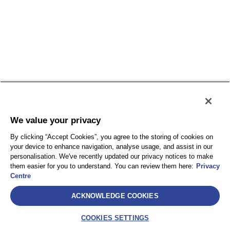
Disclaimer: Il presente articolo fornisce una
panoramica generale della Direttiva UE sulla
resilienza dei soggetti critici (CER) e non costituisce
consulenza legale o regolamentare. Le organizzazioni
dovrebbero valutare le proprie specifiche circostanze
e fare riferimento alle normative nazionali applicabili,
richiedendo ove necessario un supporto professionale
dedicato.
We value your privacy
By clicking “Accept Cookies”, you agree to the storing of cookies on
your device to enhance navigation, analyse usage, and assist in our
personalisation. We've recently updated our privacy notices to make
them easier for you to understand. You can review them here:
Privacy
Centre
ACKNOWLEDGE COOKIES
COOKIES SETTINGS